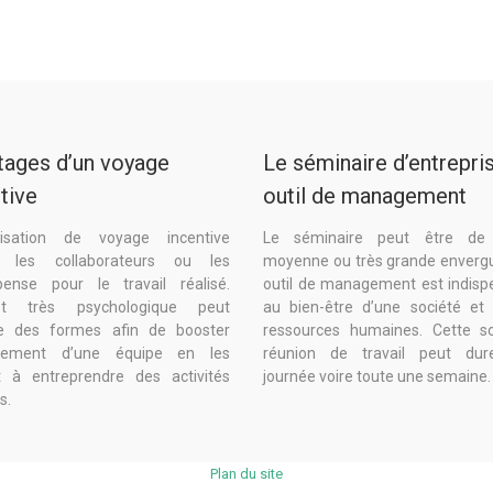
tages d’un voyage
Le séminaire d’entrepris
tive
outil de management
nisation de voyage incentive
Le séminaire peut être de p
e les collaborateurs ou les
moyenne ou très grande envergu
ense pour le travail réalisé.
outil de management est indisp
érêt très psychologique peut
au bien-être d’une société et
e des formes afin de booster
ressources humaines. Cette s
agement d’une équipe en les
réunion de travail peut dur
nt à entreprendre des activités
journée voire toute une semaine.
s.
Plan du site