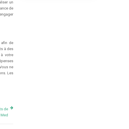
aliser un
rmance de
’engager
 afin de
ts à des
 à votre
dépenses
. Vous ne
ons. Les
ts de
b Med