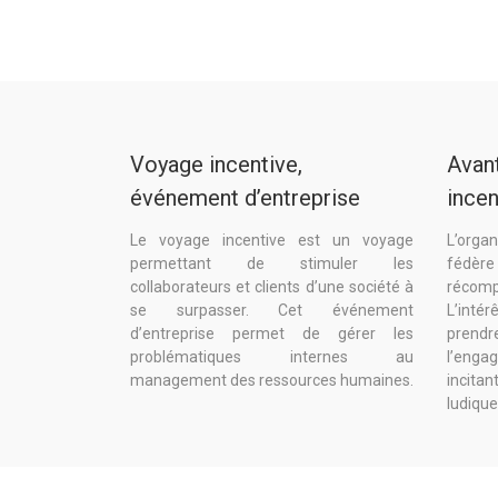
Voyage incentive,
Avan
événement d’entreprise
incen
Le voyage incentive est un voyage
L’orga
permettant de stimuler les
fédèr
collaborateurs et clients d’une société à
récomp
se surpasser. Cet événement
L’int
d’entreprise permet de gérer les
prendr
problématiques internes au
l’eng
management des ressources humaines.
incita
ludique