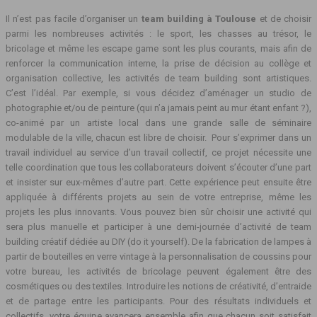
Il n’est pas facile d’organiser un
team building à Toulouse
et de choisir
parmi les nombreuses activités : le sport, les chasses au trésor, le
bricolage et même les escape game sont les plus courants, mais afin de
renforcer la communication interne, la prise de décision au collège et
organisation collective, les activités de team building sont artistiques.
C’est l’idéal. Par exemple, si vous décidez d’aménager un studio de
photographie et/ou de peinture (qui n’a jamais peint au mur étant enfant ?),
co-animé par un artiste local dans une grande salle de séminaire
modulable de la ville, chacun est libre de choisir. Pour s’exprimer dans un
travail individuel au service d’un travail collectif, ce projet nécessite une
telle coordination que tous les collaborateurs doivent s’écouter d’une part
et insister sur eux-mêmes d’autre part. Cette expérience peut ensuite être
appliquée à différents projets au sein de votre entreprise, même les
projets les plus innovants. Vous pouvez bien sûr choisir une activité qui
sera plus manuelle et participer à une demi-journée d’activité de team
building créatif dédiée au DIY (do it yourself). De la fabrication de lampes à
partir de bouteilles en verre vintage à la personnalisation de coussins pour
votre bureau, les activités de bricolage peuvent également être des
cosmétiques ou des textiles. Introduire les notions de créativité, d’entraide
et de partage entre les participants. Pour des résultats individuels et
collectifs, votre équipe avancera ensemble afin que chacun soit satisfait